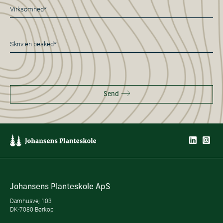
Virksomhed*
*
Besked
*
Send
Johansens Planteskole ApS
Damhusvej 103
DK-7080 Børkop