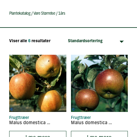
Plantekatalog
/
Vare Størrelse
/
1års
Viser alle
6
resultater
Frugttræer
Frugttræer
Malus domestica ‘Belle de Boskoop’
Malus domestica ‘Cox Orange’