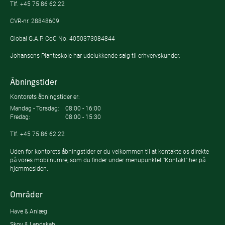
Tlf.
+45 75 86 62 22
CVR-nr. 28848609
Global G.A.P. CoC No. 4050373084844
Johansens Planteskole har udelukkende salg til erhvervskunder.
Åbningstider
Kontorets åbningstider er:
Mandag - Torsdag:
08:00 - 16:00
Fredag:
08:00 - 15:30
Tlf.
+45 75 86 62 22
Uden for kontorets åbningstider er du velkommen til at kontakte os direkte
på vores mobilnumre, som du finder under menupunktet "Kontakt" her på
hjemmesiden.
Områder
Have & Anlæg
Skov & Landskab