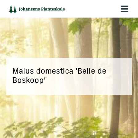
Hop
til
indholdet
Malus domestica ‘Belle de
Boskoop’