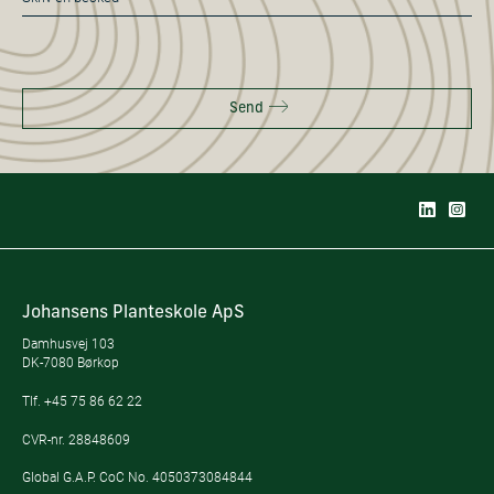
*
Send
Johansens Planteskole ApS
Damhusvej 103
DK-7080 Børkop
Tlf.
+45 75 86 62 22
CVR-nr. 28848609
Global G.A.P. CoC No. 4050373084844