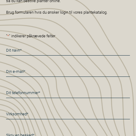
så du kan bestille planter online.
Brug formularen hvis du ønsker login til vores plantekatalog.
"
*
" indikerer påkrævede felter
Navn
*
E-
mail
*
Telefon
*
Virksomhed*
*
Besked