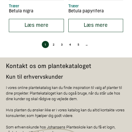
Træer
Træer
Betula nigra
Betula papyrifera
Læs mere
Læs mere
1
2
3
4
5
→
Kontakt os om plantekataloget
Kun til erhvervskunder
I vores online plantekatalog kan du finde inspiration til valg af planter til
dine projekter. Plantekataloget kan du også bruge, når du står ude hos
dine kunder og skal rådgive og vejlede dem.
Hvis planten du ønsker ikke er i vores katalog kan du altid kontakte vores
konsulenter, som hjælper dig godt videre.
Som erhvervskunde hos Johansens Planteskole kan du få et login,