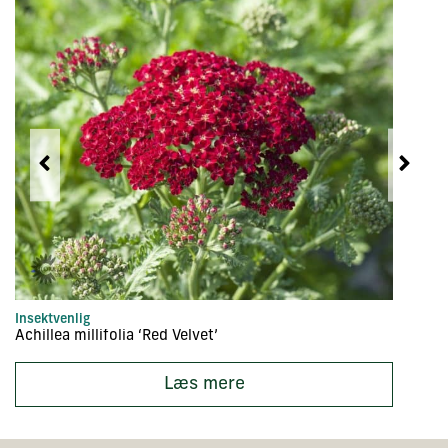
Insektvenlig
In
Achillea millifolia ‘Red Velvet’
Ac
Læs mere