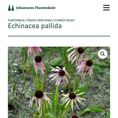
Hop
til
indholdet
PLANTEKATALOG
/
STAUDER
/
INSEKTVENLIG
/
ECHINACEA PALLIDA
Echinacea pallida