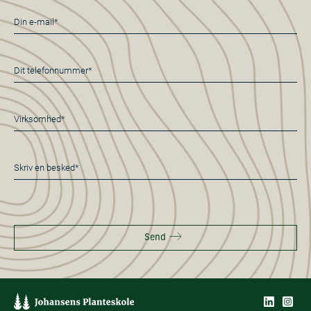
E-
mail
*
Telefon
*
Virksomhed*
*
Besked
*
Send