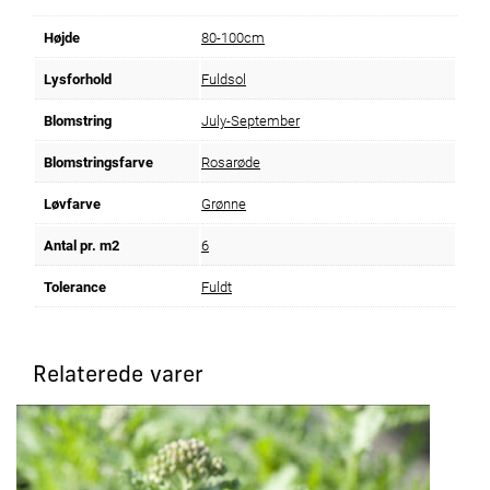
Højde
80-100cm
Lysforhold
Fuldsol
Blomstring
July-September
Blomstringsfarve
Rosarøde
Løvfarve
Grønne
Antal pr. m2
6
Tolerance
Fuldt
Relaterede varer