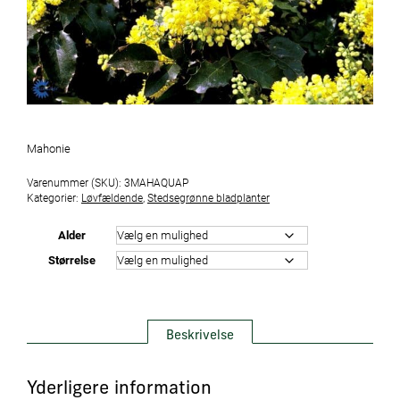
Mahonie
Varenummer (SKU):
3MAHAQUAP
Kategorier:
Løvfældende
,
Stedsegrønne bladplanter
Alder
Størrelse
Beskrivelse
Yderligere information