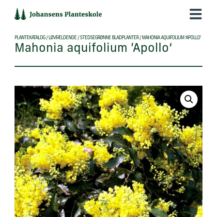
Hop
til
indholdet
PLANTEKATALOG
/
LØVFÆLDENDE
/
STEDSEGRØNNE BLADPLANTER
/
MAHONIA AQUIFOLIUM ‘APOLLO’
Mahonia aquifolium ‘Apollo’