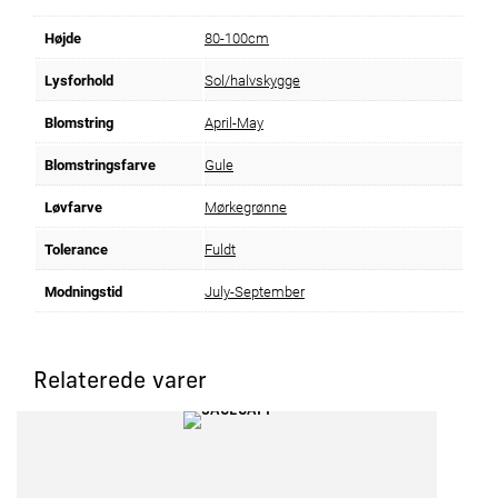
Højde
80-100cm
Lysforhold
Sol/halvskygge
Blomstring
April-May
Blomstringsfarve
Gule
Løvfarve
Mørkegrønne
Tolerance
Fuldt
Modningstid
July-September
Relaterede varer