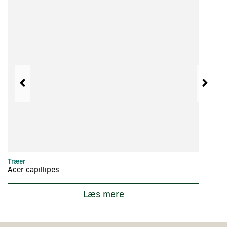
Træer
Hæ
Acer capillipes
A
Læs mere