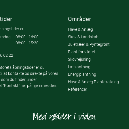
tider
Områder
ningstider er:
Have & Anlæg
Skov & Landskab
rsdag:
08:00 - 16:00
08:00 - 15:30
Juletræer & Pyntegrønt
Plant for vildtet
6 62 22
Skovrejsning
Læplantning
torets åbningstider er du
l at kontakte os direkte på vores
Energiplantning
 som du finder under
Have & Anlæg Plantekatalog
 "Kontakt" her på hjemmesiden.
Referencer