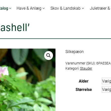
talog
Have & Anlæg
Skov & Landskab
Juletræer &
ashell’
Silkepæon
Varenummer (SKU):
6PAESEA
Kategori:
Stauder
Alder
Størrelse