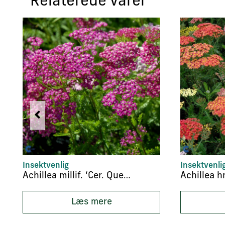
Relaterede varer
Insektvenlig
Insektvenli
Achillea millif. ‘Cer. Queen’
Læs mere