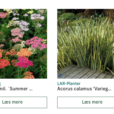
g
LAR-Planter
Achillea hmil. ´Summer Pastels´
Acorus calamus ‘Variegatus’
Læs mere
Læs mere