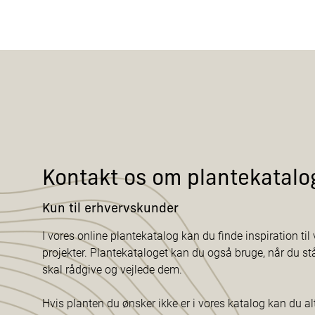
Kontakt os om plantekatalo
Kun til erhvervskunder
I vores online plantekatalog kan du finde inspiration til v
projekter. Plantekataloget kan du også bruge, når du s
skal rådgive og vejlede dem.
Hvis planten du ønsker ikke er i vores katalog kan du al