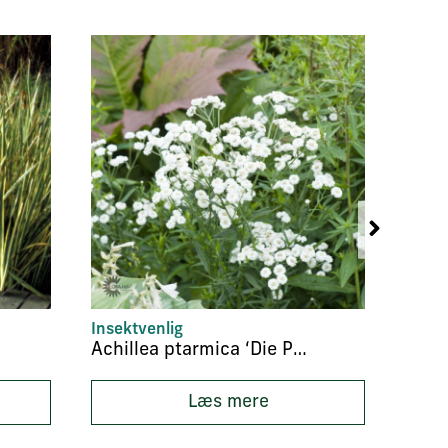
Insektvenlig
Insek
Achillea ptarmica ‘Die Perle’
Achil
Læs mere