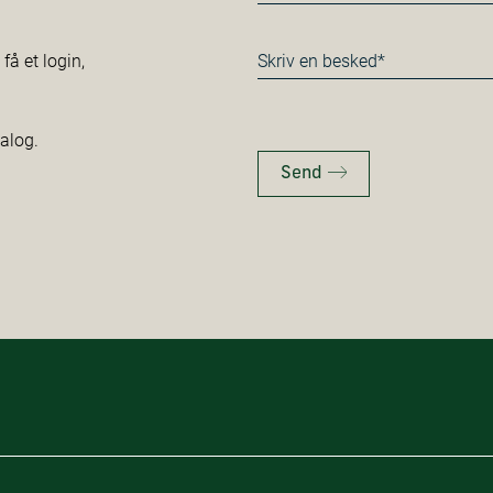
*
Besked
å et login,
*
talog.
Send