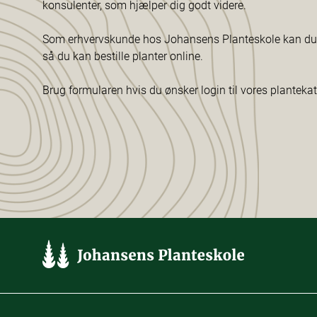
konsulenter, som hjælper dig godt videre.
Som erhvervskunde hos Johansens Planteskole kan du f
så du kan bestille planter online.
Brug formularen hvis du ønsker login til vores planteka