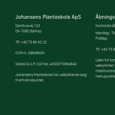
Johansens Planteskole ApS
Åbnings
Damhusvej 103
Kontorets åb
DK-7080 Børkop
Mandag - To
Fredag:
Tlf.
+45 75 86 62 22
Tlf.
+45 75 8
CVR-nr. 28848609
Uden for kon
Global G.A.P. CoC No. 4050373084844
velkommen ti
mobilnumre,
Johansens Planteskole har udelukkende salg
menupunktet
til erhvervskunder.