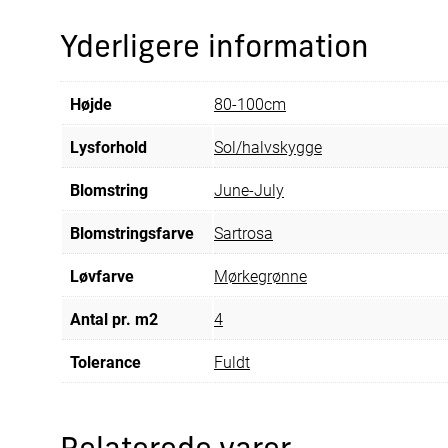
Yderligere information
Højde
80-100cm
Lysforhold
Sol/halvskygge
Blomstring
June-July
Blomstringsfarve
Sartrosa
Løvfarve
Mørkegrønne
Antal pr. m2
4
Tolerance
Fuldt