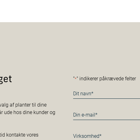
get
"
" indikerer påkrævede felter
*
Navn
*
alg af planter til dine
tår ude hos dine kunder og
E-
mail
*
Virksomhed*
tid kontakte vores