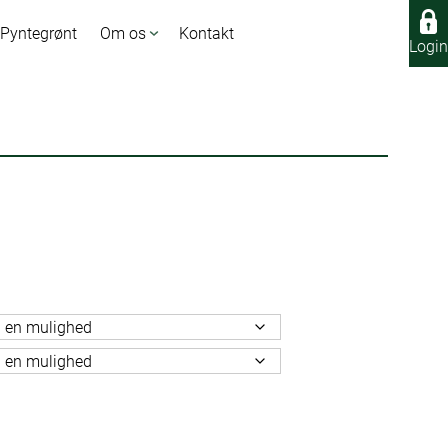
 Pyntegrønt
Om os
Kontakt
Login
Login