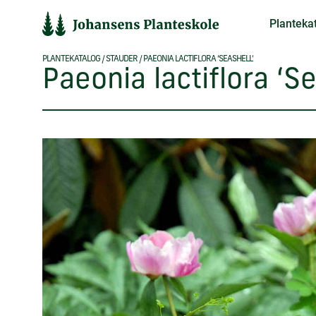
Hop
Planteka
til
indholdet
PLANTEKATALOG
/
STAUDER
/
PAEONIA LACTIFLORA ‘SEASHELL’
Paeonia lactiflora ‘Se