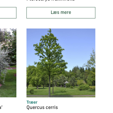
Læs mere
Træer
a’
Quercus cerris