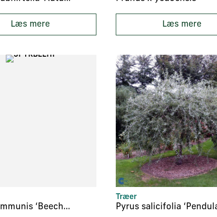
Læs mere
Læs mere
Træer
Pyrus communis ‘Beech Hill’
Pyrus salicifolia ‘Pendul