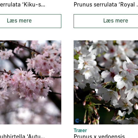
Prunus serrulata ‘Kiku-shidare’
Prunus serr
Læs mere
Læs mere
Træer
Prunus subhirtella ‘Autumnalis’
Prunus x yedoensis