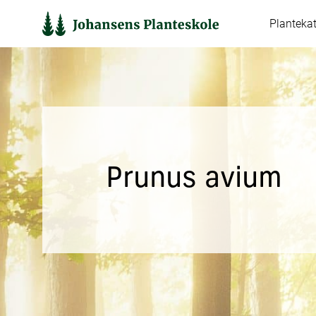
Hop
Planteka
til
indholdet
Prunus avium