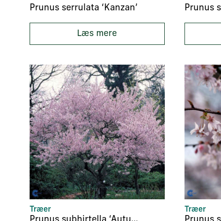
Prunus serrulata ‘Kanzan’
Læs mere
Træer
Træer
Prunus subhirtella ‘Autumnalis Rosea’