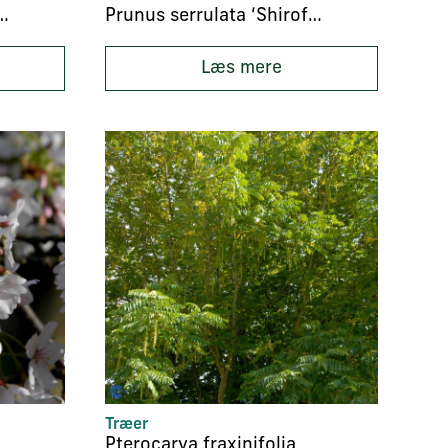
ulata ‘Royal Burgundy’
Prunus serrulata ‘Shirofugen’
Læs mere
Træer
Pterocarya fraxinifolia