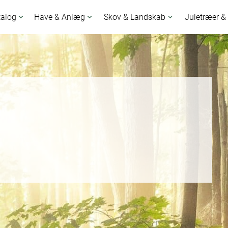
talog
Have & Anlæg
Skov & Landskab
Juletræer &