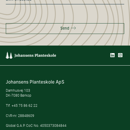
*
Send
Johansens Planteskole ApS
Damhusvej 103
DK-7080 Børkop
Tlf.
+45 75 86 62 22
CVR-nr. 28848609
Global G.A.P. CoC No. 4050373084844