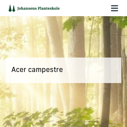
Hop
til
indholdet
Acer campestre