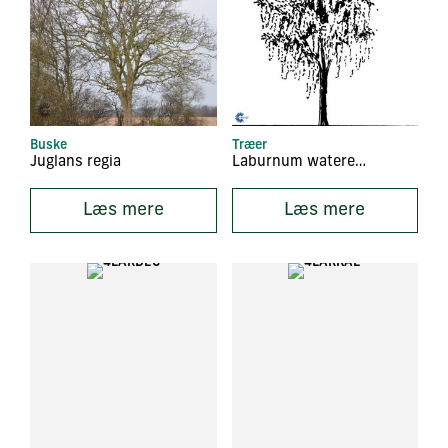
Buske
Træer
Juglans regia
Laburnum watereri ‘Vossii’
Læs mere
Læs mere