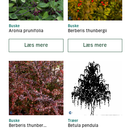
Buske
Buske
Aronia prunifolia
Berberis thunbergii
Læs mere
Læs mere
Buske
Træer
Berberis thunbergii ‘Atropurpurea’
Betula pendula