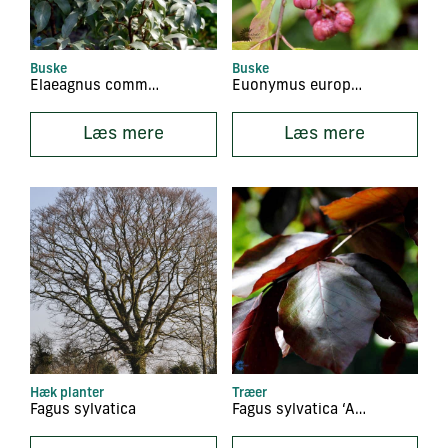
Buske
Buske
Elaeagnus commutata
Euonymus europaeus
Læs mere
Læs mere
Hæk planter
Træer
Fagus sylvatica
Fagus sylvatica ‘Atropunicea’